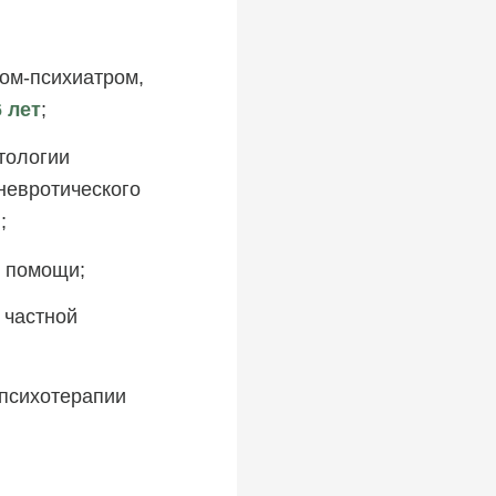
ом-психиатром,
6 лет
;
тологии
невротического
;
й помощи;
 частной
 психотерапии