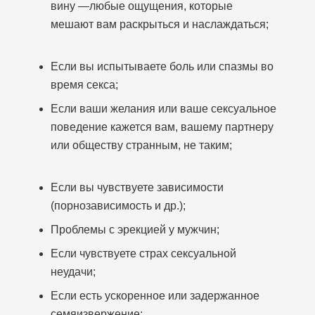
вину —любые ощущения, которые
мешают вам раскрыться и наслаждаться;
Если вы испытываете боль или спазмы во
время секса;
Если ваши желания или ваше сексуальное
поведение кажется вам, вашему партнеру
или обществу странным, не таким;
Если вы чувствуете зависимости
(порнозависимость и др.);
Проблемы с эрекцией у мужчин;
Если чувствуете страх сексуальной
неудачи;
Если есть ускоренное или задержанное
семяизвержение;