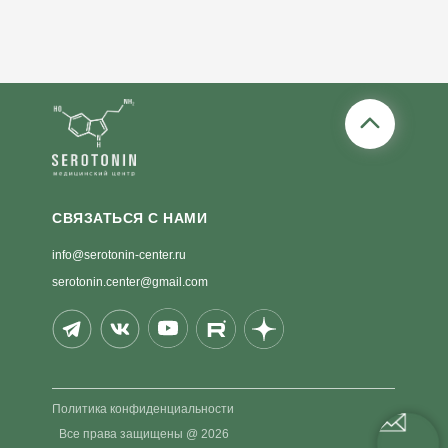
СВЯЗАТЬСЯ С НАМИ
info@serotonin-center.ru
serotonin.center@gmail.com
Политика конфиденциальности
Все права защищены @ 2026