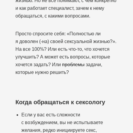
жизнью. Но не все понимают, с чем конкретно
и как работает специалист, зачем к нему
обращаться, с какими вопросами.
Просто спросите себя: «Полностью ли
я доволен (-на) своей сексуальной жизнью?».
На все 100%? Или есть что-то, что хочется
улучшить? А может есть вопросы, которые
хочется задать? Или
проблемы
задачи,
которые нужно решить?
Когда обращаться к сексологу
Если у вас есть сложности
с возбуждением, вы не испытываете
желания, редко инициируете секс,