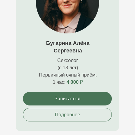
Бугарина Алёна
Сергеевна
Сексолог
(с 18 лет)
Первичный очный приём,
1 час:
4
000 ₽
Записаться
Подробнее