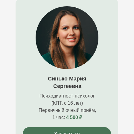
Синько Мария
Сергеевна
Психодиагност, психолог
(КПТ, с 16 лет)
Первичный очный приём,
1 час:
4
500 ₽
Записаться