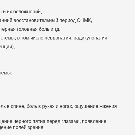
П и их осложнений,
ранний восстановительный период ОНМК,
терная головная боль и тд,
темы, в том числе невропатии, радикулопатии,
нции),
темы.
оль в спине, боль в руках и ногах, ощущение жжения
ение черного пятна перед глазами, появление
ение полей зрения,