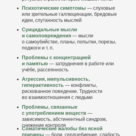
Психотические симптомы
— слуховые
или зрительные галлюцинации, бредовые
идеи, спутанность мыслей
Суицидальные мысли
и самоповреждения
— мысли
о самоубийстве, планы, попытки, порезы,
поджоги и т. п.
Проблемы с концентрацией
и памятью
— затруднения в работе или
учёбе, рассеянность
Агрессия, импульсивность,
гиперактивность
— конфликты,
рискованное поведение. Трудности
во взаимоотношения с людьми
Проблемы, связанные
с употреблением веществ
—
зависимость, абстинентный синдром,
снижение контроля
Соматические жалобы без ясной
причины
— боли, сердцебиение, слабость