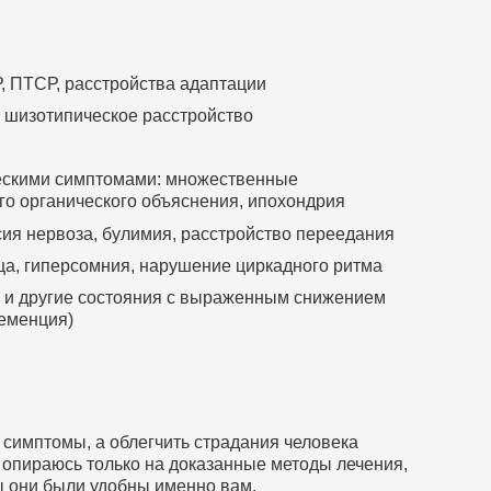
Р, ПТСР, расстройства адаптации
 шизотипическое расстройство
ческими симптомами: множественные
го органического объяснения, ипохондрия
сия нервоза, булимия, расстройство переедания
ца, гиперсомния, нарушение циркадного ритма
и и другие состояния с выраженным снижением
деменция)
ь симптомы, а облегчить страдания человека
 опираюсь только на доказанные методы лечения,
ы они были удобны именно вам.