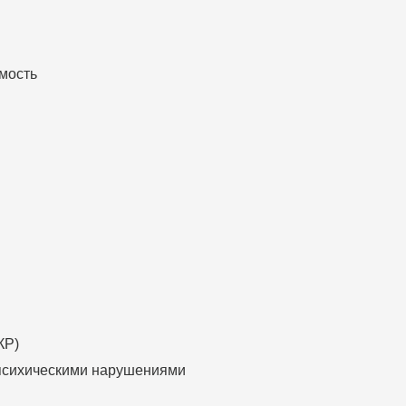
мость
КР)
 психическими нарушениями