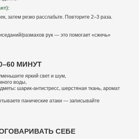
нт):
к, затем резко расслабьте. Повторите 2–3 раза.
иседаний/размахов рук — это помогает «сжечь»
0–60 МИНУТ
уменьшите яркий свет и шум,
много воды,
меты: шарик‑антистресс, шерстяная ткань, аромат
пытываете панические атаки — записывайте
ОГОВАРИВАТЬ СЕБЕ