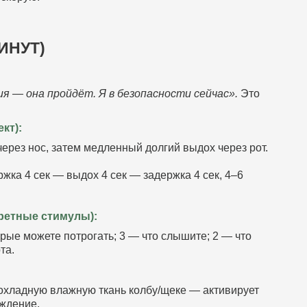
ИНУТ)
я — она пройдёт. Я в безопасности сейчас».
Это
кт):
через нос, затем медленный долгий выдох через рот.
жка 4 сек — выдох 4 сек — задержка 4 сек, 4–6
кретные стимулы):
рые можете потрогать; 3 — что слышите; 2 — что
та.
охладную влажную ткань колбу/щеке — активирует
ждение.