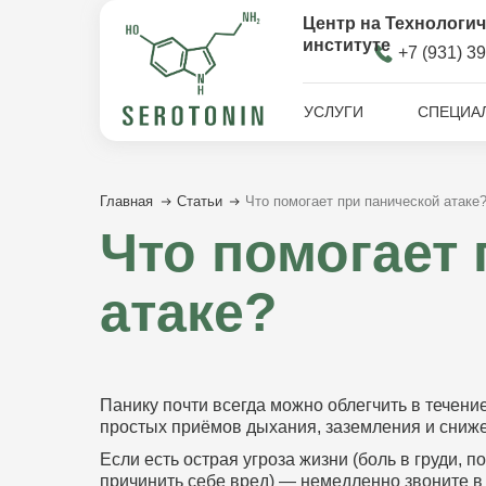
Центр на Технологи
институте
+7 (9
3
1) 3
УСЛУГИ
СПЕЦИА
Главная
Статьи
Что помогает при панической атаке
Что помогает 
атаке?
Панику почти всегда можно облегчить в течени
простых приёмов дыхания, заземления и сниже
Если есть острая угроза жизни (боль в груди, 
причинить себе вред) — немедленно звоните в