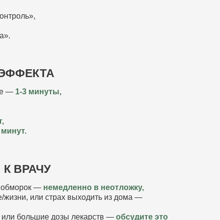
онтроль»,
а».
 ЭФФЕКТА
ие —
1-3 минуты,
,
 минут.
К ВРАЧУ
, обморок —
немедленно в неотложку,
/жизни, или страх выходить из дома —
ь или большие дозы лекарств —
обсудите это